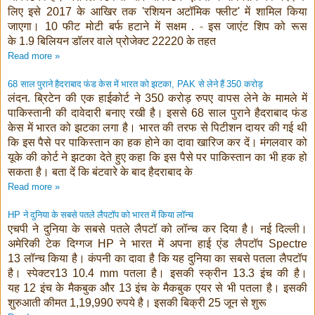
लिए इसे
के आखिर तक
रशियन अटॉमिक फ्लीट
में शामिल किया
2017
'
'
जाएगा।
फीट मोटी बर्फ हटाने में सक्षम . - इस जाएंट शिप को रूस
10
के
बिलियन डॉलर वाले प्रोजेक्ट
के तहत
1.9
22220
Read more »
साल पुराने हैदराबाद फंड केस में भारत को झटका
से लेने हैं
करोड़
68
, PAK
350
लंदन. ब्रिटेन की एक हाईकोर्ट ने
करोड़ रुपए वापस लेने के मामले में
350
पाकिस्तानी की दावेदारी बनाए रखी है। इससे
साल पुराने हैदराबाद फंड
68
केस में भारत को झटका लगा है। भारत की तरफ से पिटीशन दायर की गई थी
कि इस पैसे पर पाकिस्तान का हक होने का दावा खारिज कर दें। मंगलवार को
यूके की कोर्ट ने झटका देते हुए कहा कि इस पैसे पर पाकिस्तान का भी हक हो
सकता है। बता दें कि बंटवारे के बाद हैदराबाद के
Read more »
ने दुनिया के सबसे पतले लैपटॉप को भारत में किया लॉन्च
HP
एचपी ने दुनिया के सबसे पतले लैपटॉ को लॉन्च कर दिया है। नई दिल्ली।
अमेरिकी टेक दिग्गज
ने भारत में अपना हाई एंड लैपटॉप
HP
Spectre
लॉन्च किया है। कंपनी का दावा है कि यह दुनिया का सबसे पतला लैपटॉप
13
है। स्पेक्टर
पतला है। इसकी स्क्रीन
इंच की है।
13 10.4 mm
13.3
यह
इंच के मैकबुक और
इंच के मैकबुक एयर से भी पतला है। इसकी
12
13
शुरुआती कीमत
रुपये है। इसकी बिक्री
जून से शुरू
1,19,990
25