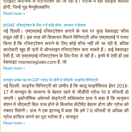
प्राइवेट
कंपनियों से पार्टनरशिप की जा रही है। स्टॉक में वही दवाइयां शामिल
होंगी
जिन्हें गुड मैन्युफैक्चरिंग
,
Read more »
रजिस्‍ट्रेशन के लिए न दें कोई फीस
सरकार ने चेताया
MSME
,
नई दिल्‍ली। एमएसएमई रजिस्‍ट्रेशन कराने के नाम पर कुछ वेबसाइट फीस
वसूल रही हैं। इस तरह की शिकायत मिलने मिनिस्‍ट्री ऑफ एमएसएमई ने स्‍पष्‍ट
किया है कि रजिस्‍ट्रेशन कराने के लिए कोई फीस नहीं ली जा रही है
बल्कि
,
कारोबारी खुद ही फ्री में ऑनलाइन रजिस्‍ट्रेशन करा सकते हैं। कई वेबसाइट
ऐसी हैं
जो एमएसएमई रजिस्‍ट्रेशन के लिए पैसा ले रही हैं। इनमें से ऐसी ही एक
,
वेबसाइट
है
जो
msmeregister.com
,
Read more »
मानसून अच्‍छा रहा तो
ग्रोथ रेट होगी
फीसदी: फाइनेंस मिनिस्‍ट्री
GDP
8
नई दिल्‍ली. फाइनेंस मिनिस्‍ट्री को उम्‍मीद है कि चालू फाइनेंशियल ईयर
2016-
में मानसून के सामान्‍य से बेहतर रहने से जीडीपी ग्रोथ रेट
फीसदी हो
17
8
जाएगी। इकोनॉमिक अफेयर्स सेक्रेटरी शक्तिकांत दास ने कहा है कि मानूसन
सेशन में जीएसटी बिल पास होने से बिजनेस सेंटीमेंट बेहतर होगा और ग्रोथ को
रफ्तार मिलेगी। दास ने एक इंटरव्यू में कहा कि हमें
फीसदी से अधिक की
7.6
ग्रोथ हासिल करने का पूरा भरोसा है। मानसून
Read more »