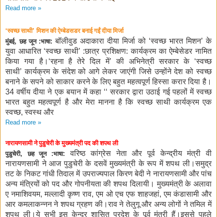
Read more »
स्वच्छ साथी
मिशन की ऐम्बेडसडर बनाई गईं दीया मिर्जा
‘
’
बॉलीवुड अदाकारा दीया मिर्जा को
स्वच्छ भारत मिशन
के
मुंबई
छह जून :भाषा:
‘
’
,
युवा आधारित
स्वच्छ साथी
छात्र प्रशिक्षण: कार्यक्रम का ऐम्बेसेडर नामित
‘
’ :
किया गया है।
रहना है तेरे दिल में
की अभिनेत्री सरकार के
स्वच्छ
‘
’
‘
साथी
कार्यक्रम के संदेश को आगे लेकर जाएंगी जिसे उन्होंने देश को स्वच्छ
’
बनाने के सपने को साकार करने के लिए बहुत महत्वपूर्ण हिस्सा करार दिया है।
वर्षीय दीया ने एक बयान में कहा
सरकार द्वारा उठाई गई पहलों में स्वच्छ
34
‘‘
भारत बहुत महत्वपूर्ण है और मेरा मानना है कि स्वच्छ साथी कार्यक्रम एक
स्वच्छ
स्वस्थ और
,
Read more »
नारायणसामी ने पुडुचेरी के मुख्यमंत्री पद की शपथ ली
वरिष्ठ कांग्रेस नेता और पूर्व केन्द्रीय मंत्री वी
पुडुचेरी
छह जून :भाषा:
,
नारायणसामी ने आज पुडुचेरी के दसवें मुख्यमंत्री के रूप में शपथ ली।समुद्र
तट के निकट गांधी तिदाल में उपराज्यपाल किरण बेदी ने नारायणसामी और पांच
अन्य मंत्रियों को पद और गोपनीयता की शपथ दिलायी। मुख्यमंत्री के अलावा
ए नमाशिवयम
मल्लादी कृष्ण राव
एम ओ एच एफ शाहजहां
एम कंडासामी और
,
,
,
आर कमलाकन्नन ने शपथ ग्रहण की।राव ने तेलुगू और अन्य लोगों ने तमिल में
शपथ ली।ये सभी इस केन्द्र शासित प्रदेश के पूर्व मंत्री हैं।इससे पहले